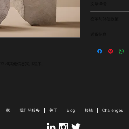
文章详情
文章详情。文章的特色
变革与补偿政策
放置是向客户展示 C
变革和补偿政策。请
送货信息
和退款。同意与客户
生活条件。理想的生
供有关我们的生活模
的信任。
材料和其他信息实用程序。
家
我们的服务
关于
Blog
接触
Challenges