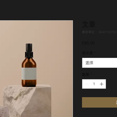
文章
庫存單位： 3642153761
價
£85.00
格
容许度
*
選擇
數量
*