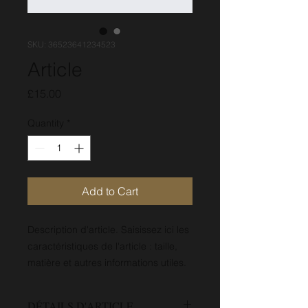
SKU: 36523641234523
Article
Price
£15.00
Quantity
*
Add to Cart
Description d'article. Saisissez ici les 
caractéristiques de l'article : taille, 
matière et autres informations utiles.
DÉTAILS D'ARTICLE