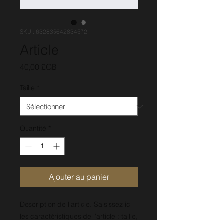
SKU : 632835642834572
Article
Prix
40,00 £GB
Taille
*
Quantité
*
Ajouter au panier
Description de l'article. Saisissez ici 
les caractéristiques de l'article : taille, 