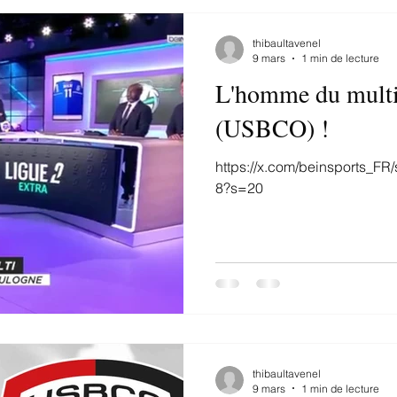
thibaultavenel
9 mars
1 min de lecture
L'homme du multi
(USBCO) !
https://x.com/beinsports_F
8?s=20
thibaultavenel
9 mars
1 min de lecture