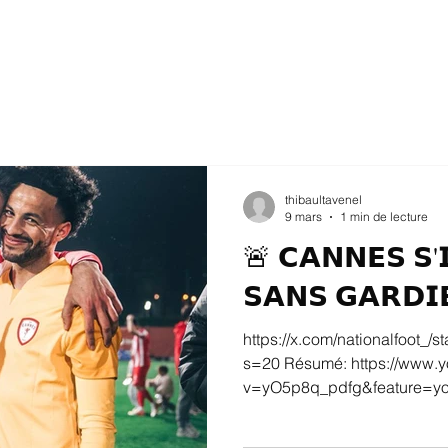
thibaultavenel
9 mars
1 min de lecture
🚨 𝗖𝗔𝗡𝗡𝗘𝗦 𝗦'
𝗦𝗔𝗡𝗦 𝗚𝗔𝗥𝗗𝗜
https://x.com/nationalfoot_
s=20 Résumé: https://www.
v=yO5p8q_pdfg&feature=yo