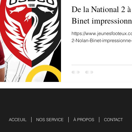
De la National 2 à
Binet impression
https://www.jeunesfooteux.c
2-Nolan-Binet-impressionn
ACCEUIL
NOS SERVICE
À PROPOS
CONTACT