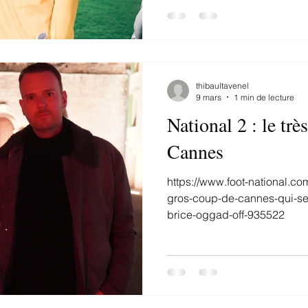
thibaultavenel
9 mars
1 min de lecture
National 2 : le trè
Cannes
https://www.foot-national.com
gros-coup-de-cannes-qui-se
brice-oggad-off-935522