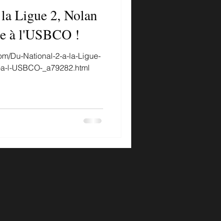
 la Ligue 2, Nolan
ne à l'USBCO !
om/Du-National-2-a-la-Ligue-
e-a-l-USBCO-_a79282.html