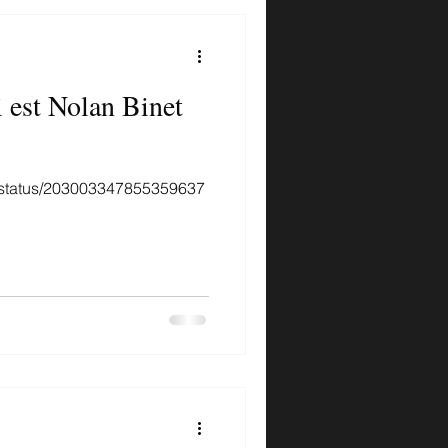
 est Nolan Binet
R/status/203003347855359637