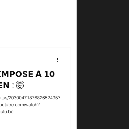
𝗠𝗣𝗢𝗦𝗘 𝗔̀ 𝟭𝟬
𝗘𝗡 ! 🤯
/status/2030047187682652495?
youtube.com/watch?
utu.be